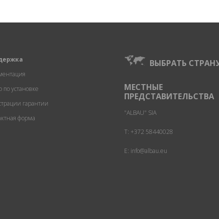
держка
ВЫБРАТЬ СТРАН
ментация
МЕСТНЫЕ
о по установке
ПРЕДСТАВИТЕЛЬСТВА
страции гарантии
"ALBAU" SIA
актная форма
T:
+372 58440028
E: info@albau.eu