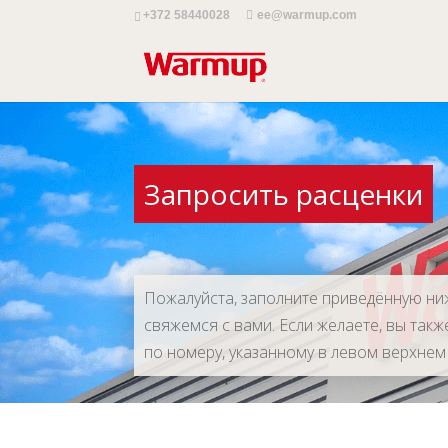
+372 58440028
ee@warmup.com
Запросить расценки
Пожалуйста, заполните приведённую ни
свяжемся с вами. Если желаете, вы так
по номеру, указанному в левом верхнем 