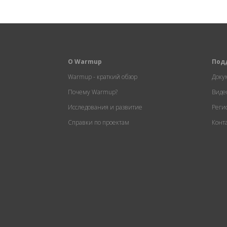
О Warmup
Под
Warmup - краткий обзор
Доку
Почему Warmup?
Виде
Исследования и развитие
Реги
Справки по проектам
Конт