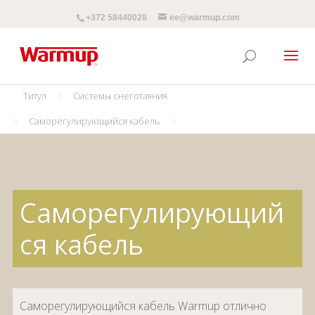
+372 58440028
ee@warmup.com
Титул
>
Системы снеготаяния
>
Саморегулирующийся кабель
>
Саморегулирующий
ся кабель
Саморегулирующийся кабель Warmup отлично