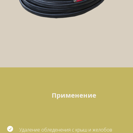
Применение

Удаление обледенения с крыш и желобов