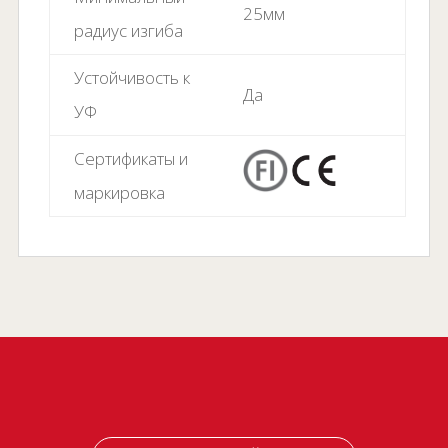
25мм
радиус изгиба
Устойчивость к
Да
УФ
Сертификаты и
маркировка