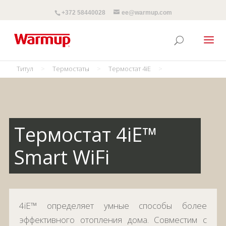
+372 58440028
ee@warmup.com
Титул
>
Термостаты
>
Термостат 4iE
>
Термостат 4iE™
Smart WiFi
4iE™ определяет умные способы более
эффективного отопления дома. Совместим с