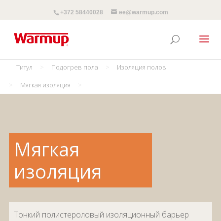
+372 58440028
ee@warmup.com
Титул
>
Подогрев пола
>
Изоляция полов
>
Мягкая изоляция
>
Мягкая
изоляция
Тонкий полистероловый изоляционный барьер