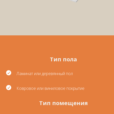
Тип пола

Ламинат или деревянный пол

Ковровое или виниловое покрытие
Тип помещения