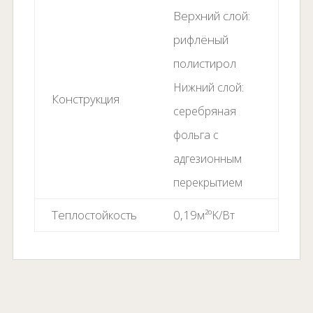
Верхний слой:
рифлёный
полистирол
Нижний слой:
Конструкция
серебряная
фольга с
адгезионным
перекрытием
Теплостойкость
0,19
м
²ºK/Вт