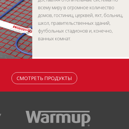
всему миру в огромное количество
домов, гостиниц, церквей, яхт, больниц,
школ, правительственных зданий,
футбольных стадионов и, конечно,
ванных комнат.
СМОТРЕТЬ ПРОДУКТЫ
У