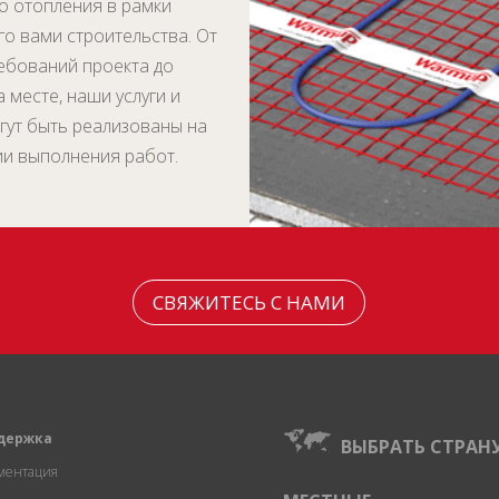
о отопления в рамки
о вами строительства. От
ебований проекта до
а месте, наши услуги и
гут быть реализованы на
ии выполнения работ.
СВЯЖИТЕСЬ С НАМИ
держка
ВЫБРАТЬ СТРАН
ментация