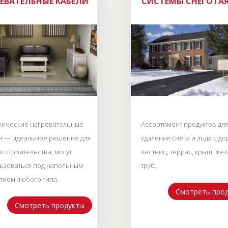
ЕВАТЕЛЬНЫЕ КАБЕЛИ
СИСТЕМЫ СНЕГОТА
рические нагревательные
Ассортимент продуктов для
и — идеальное решение для
удаления снега и льда с до
о строительства, могут
лестниц, террас, крыш, же
ьзоваться под напольным
труб.
тием любого типа.
Смотреть про
Смотреть продукты