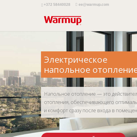
+372 58440028
ee@warmup.com
Электрическое
напольное отоплени
Напольное отопление — это действите
отопления, обеспечивающего оптималь
и комфорт сразу после входа в помещен