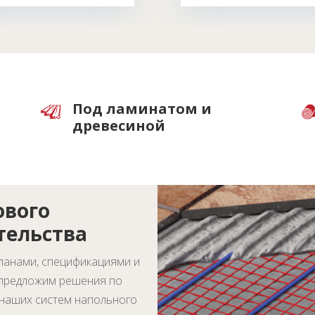
Под ламинатом и
древесиной
ового
тельства
ланами, спецификациями и
 предложим решения по
наших систем напольного