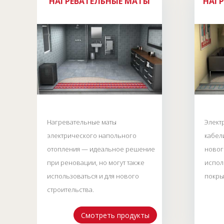
НАГРЕВАТЕЛЬНЫЕ МАТЫ
НАГР
Нагревательные маты
Элект
электрического напольного
кабел
отопления — идеальное решение
новог
при реновации, но могут также
испол
использоваться и для нового
покры
строительства.
Смотреть продукты