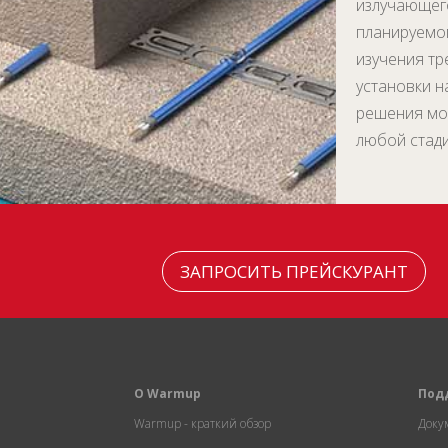
излучающег
планируемог
изучения тр
установки н
решения мо
любой стад
ЗАПРОСИТЬ ПРЕЙСКУРАНТ
О Warmup
Под
Warmup - краткий обзор
Доку