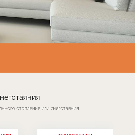
снеготаяния
ьного отопления или снеготаяния.