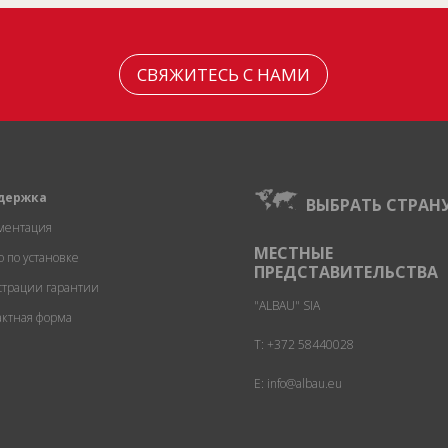
СВЯЖИТЕСЬ С НАМИ
держка
ВЫБРАТЬ СТРАН
ментация
МЕСТНЫЕ
о по установке
ПРЕДСТАВИТЕЛЬСТВА
страции гарантии
"ALBAU" SIA
актная форма
T:
+372 58440028
E: info@albau.eu