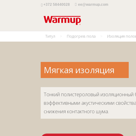
+372 58440028
ee@warmup.com
Титул
>
Подогрев пола
>
Изоляция поло
Мягкая изоляция
Тонкий полистероловый изоляционный 
вэффективными акустическими свойств
снижения контактного шума.