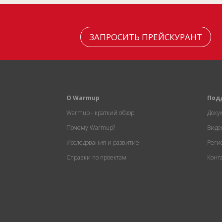
ЗАПРОСИТЬ ПРЕЙСКУРАНТ
О Warmup
Под
Warmup - краткий обзор
Доку
Почему Warmup?
Виде
Исследования и развитие
Реги
Справки по проектам
Конт