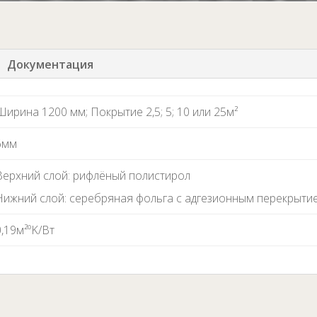
Документация
Ширина 1200 мм; Покрытие 2,5; 5; 10 или 25м²
6мм
Верхний слой: рифлёный полистирол
Нижний слой: серебряная фольга с адгезионным перекрыт
0,19
м
²ºK/Вт