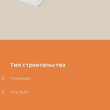
Тип строительства

Реновация

New Build