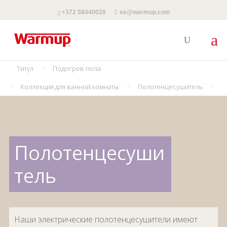
+372 58440028
ee@warmup.com
Титул
>
Подогрев пола
>
Коллекция для ванной комнаты
>
Полотенцесушитель
>
Полотенцесуши
тель
Наши электрические полотенцесушители имеют