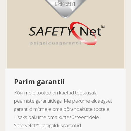
Parim garantii
Kõik meie tooted on kaetud tööstusala
peamiste garantiidega. Me pakume eluaegset
garantiid mitmele oma põrandakütte tootele.
Lisaks pakume oma küttesüsteemidele
SafetyNet™-i paigaldusgarantiid.