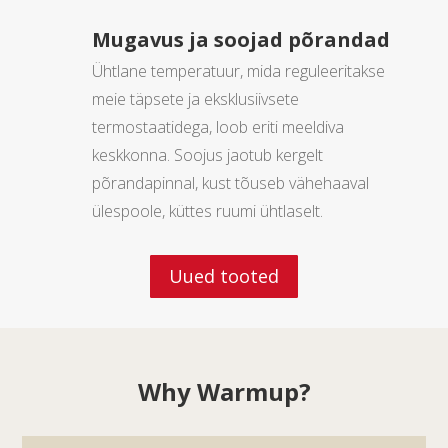
Mugavus ja soojad põrandad
Ühtlane temperatuur, mida reguleeritakse
meie täpsete ja eksklusiivsete
termostaatidega, loob eriti meeldiva
keskkonna. Soojus jaotub kergelt
põrandapinnal, kust tõuseb vähehaaval
ülespoole, küttes ruumi ühtlaselt.
Uued tooted
Why Warmup?