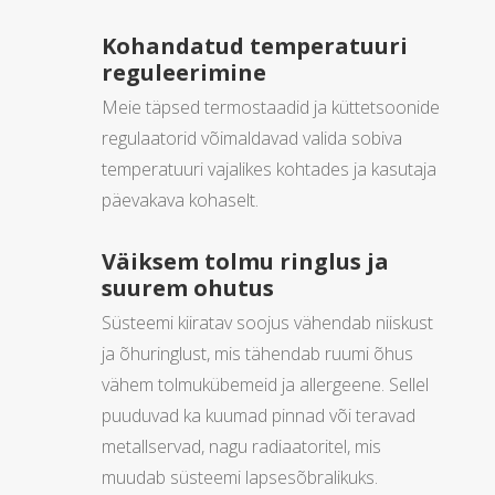
Kohandatud temperatuuri
reguleerimine
Meie täpsed termostaadid ja küttetsoonide
regulaatorid võimaldavad valida sobiva
temperatuuri vajalikes kohtades ja kasutaja
päevakava kohaselt.
Väiksem tolmu ringlus ja
suurem ohutus
Süsteemi kiiratav soojus vähendab niiskust
ja õhuringlust, mis tähendab ruumi õhus
vähem tolmukübemeid ja allergeene. Sellel
puuduvad ka kuumad pinnad või teravad
metallservad, nagu radiaatoritel, mis
muudab süsteemi lapsesõbralikuks.