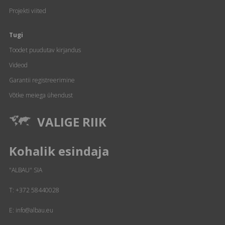
Projekti viited
Tugi
Toodet puudutav kirjandus
Videod
Garantii registreerimine
Võtke meiega ühendust
VALIGE RIIK
Kohalik esindaja
"ALBAU" SIA
T:
+372 58440028
E: info@albau.eu