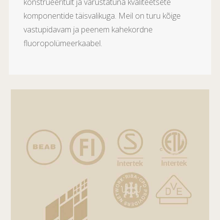
konstrueeritult ja varustatuna kvaliteetsete
komponentide täisvalikuga. Meil on turu kõige
vastupidavam ja peenem kahekordne
fluoropolümeerkaabel.