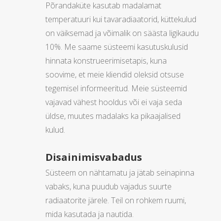
Põrandaküte kasutab madalamat
temperatuuri kui tavaradiaatorid, küttekulud
on väiksemad ja võimalik on säästa ligikaudu
10%. Me saame süsteemi kasutuskulusid
hinnata konstrueerimisetapis, kuna
soovime, et meie kliendid oleksid otsuse
tegemisel informeeritud. Meie süsteemid
vajavad vähest hooldus või ei vaja seda
üldse, muutes madalaks ka pikaajalised
kulud.
Disainimisvabadus
Süsteem on nähtamatu ja jätab seinapinna
vabaks, kuna puudub vajadus suurte
radiaatorite järele. Teil on rohkem ruumi,
mida kasutada ja nautida.