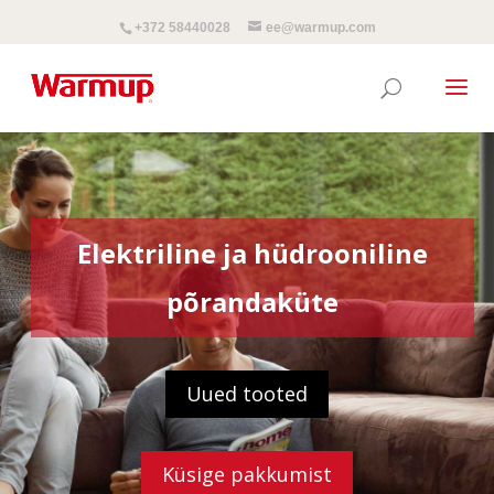
+372 58440028
ee@warmup.com
Elektriline ja hüdrooniline
põrandaküte
Uued tooted
Küsige pakkumist