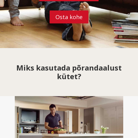
Osta kohe
Miks kasutada põrandaalust
kütet?