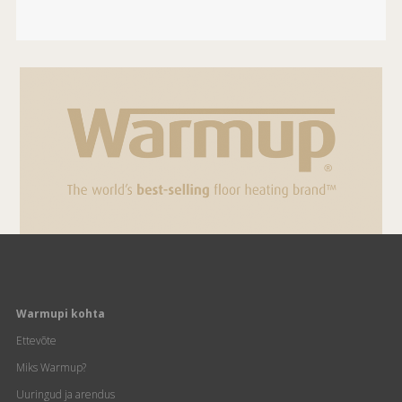
Warmupi kohta
Ettevõte
Miks Warmup?
Uuringud ja arendus