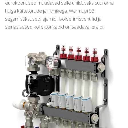
eurokoonused muudavad selle ühilduvaks suurema
hulga küttetorude ja liitmikega. Warmupi S3
segamisüksused, ajamid, isoleerimisventiilid ja
seinasisesed kollektorikapid on saadaval eraldi.