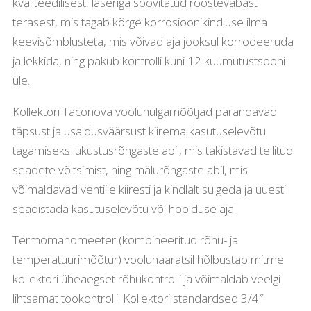
kvaliteedilisest, laseriga söövitatud roostevabast
terasest, mis tagab kõrge korrosioonikindluse ilma
keevisõmblusteta, mis võivad aja jooksul korrodeeruda
ja lekkida, ning pakub kontrolli kuni 12 kuumutustsooni
üle.
Kollektori Taconova vooluhulgamõõtjad parandavad
täpsust ja usaldusväärsust kiirema kasutuselevõtu
tagamiseks lukustusrõngaste abil, mis takistavad tellitud
seadete võltsimist, ning mälurõngaste abil, mis
võimaldavad ventiile kiiresti ja kindlalt sulgeda ja uuesti
seadistada kasutuselevõtu või hoolduse ajal.
Termomanomeeter (kombineeritud rõhu- ja
temperatuurimõõtur) vooluhaaratsil hõlbustab mitme
kollektori üheaegset rõhukontrolli ja võimaldab veelgi
lihtsamat töökontrolli. Kollektori standardsed 3/4″