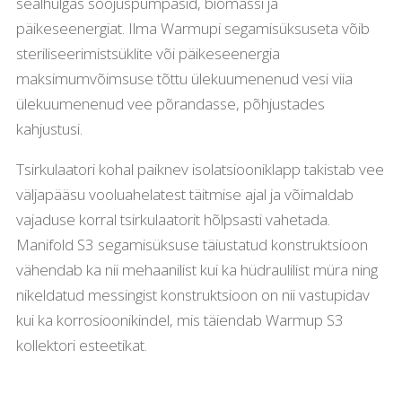
sealhulgas soojuspumpasid, biomassi ja
päikeseenergiat. Ilma Warmupi segamisüksuseta võib
steriliseerimistsüklite või päikeseenergia
maksimumvõimsuse tõttu ülekuumenenud vesi viia
ülekuumenenud vee põrandasse, põhjustades
kahjustusi.
Tsirkulaatori kohal paiknev isolatsiooniklapp takistab vee
väljapääsu vooluahelatest täitmise ajal ja võimaldab
vajaduse korral tsirkulaatorit hõlpsasti vahetada.
Manifold S3 segamisüksuse täiustatud konstruktsioon
vähendab ka nii mehaanilist kui ka hüdraulilist müra ning
nikeldatud messingist konstruktsioon on nii vastupidav
kui ka korrosioonikindel, mis täiendab Warmup S3
kollektori esteetikat.