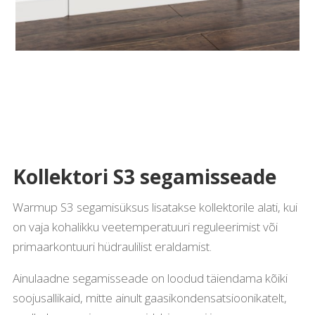
Kollektori S3 segamisseade
Warmup S3 segamisüksus lisatakse kollektorile alati, kui
on vaja kohalikku veetemperatuuri reguleerimist või
primaarkontuuri hüdraulilist eraldamist.
Ainulaadne segamisseade on loodud täiendama kõiki
soojusallikaid, mitte ainult gaasikondensatsioonikatelt,