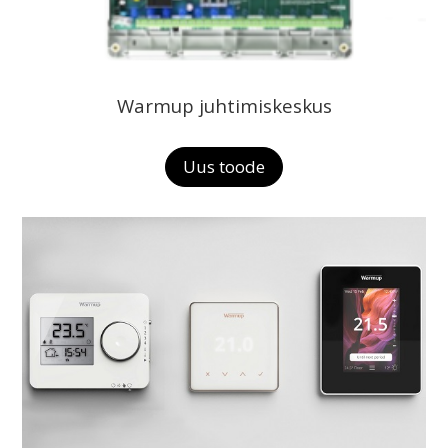
Warmup juhtimiskeskus
Uus toode