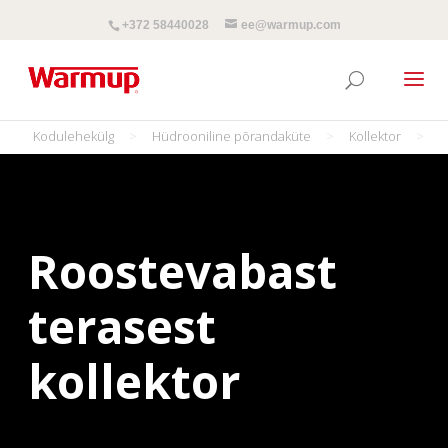
+372 58440028
ee@warmup.com
Kodulehekülg
>
Hüdrooniline põrandaküte
>
Kollektor
>
Roostevabast
terasest
kollektor