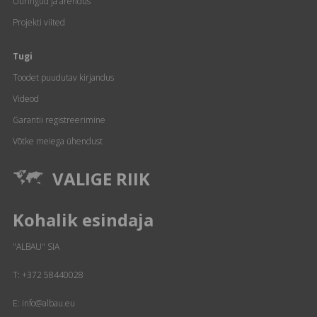
Uuringud ja arendus
Projekti viited
Tugi
Toodet puudutav kirjandus
Videod
Garantii registreerimine
Võtke meiega ühendust
VALIGE RIIK
Kohalik esindaja
"ALBAU" SIA
T:
+372 58440028
E: info@albau.eu