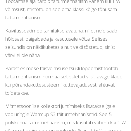
Töötamise ajal tarbib täiturmehhanism vähem kui 1 W
võimsust, mistõttu on see oma klassi kõige tõhusam
täiturmehhanism.
Käivitusseadmed tarnitakse avatuna, nii et neid saab
hõlpsasti paigaldada ja kasutusele võtta. Sellises
seisundis on näidikuketas ainult veidi tõstetud, sinist
värvi ei ole näha.
Pärast esimese täisvõimsuse tsükli lõppemist töötab
täiturmehhanism normaalselt suletud viisil, avage klapp,
kui põrandaküttesüsteemi küttevajadusest lähtuvalt
toidetakse.
Mitmetsoonilise kollektori juhtimiseks lisatakse igale
vooluringile Warmup S3 täiturmehhanismid. See 5.
põlvkonna täiturmehhanism, mis kasutab vähem kui 1 W
võimsust aktiivsena, on veekindel (klass IP54), äärmiselt