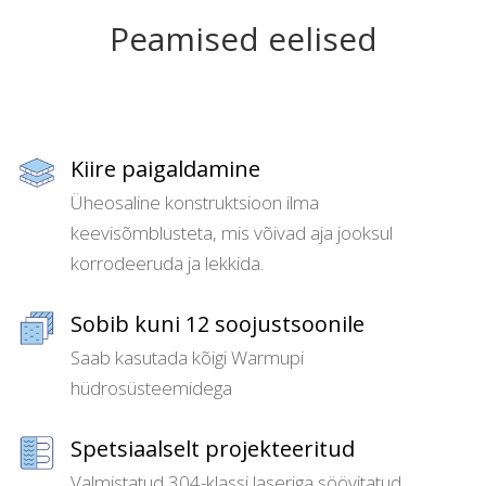
Peamised eelised
Kiire paigaldamine
Üheosaline konstruktsioon ilma
keevisõmblusteta, mis võivad aja jooksul
korrodeeruda ja lekkida.
Sobib kuni 12 soojustsoonile
Saab kasutada kõigi Warmupi
hüdrosüsteemidega
Spetsiaalselt projekteeritud
Valmistatud 304-klassi laseriga söövitatud