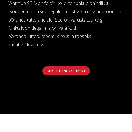
Warmup S3 Manifold™ kollektor pakub paindlikku
tsoneerimist ja vee reguleerimist 2 kuni 12 hüdroonilise
põrandakütte ahelale. See on varustatud kõigi
funktsioonidega, mis on vajalikud
põrandaküttesüsteemi kiireks ja täpseks
kasutuselevõtuks.
KÜSIGE PAKKUMIST