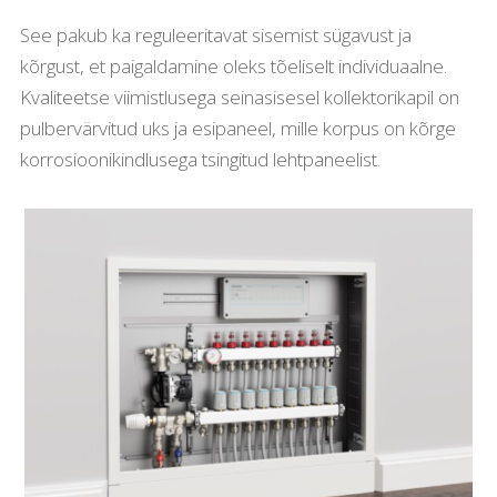
See pakub ka reguleeritavat sisemist sügavust ja
kõrgust, et paigaldamine oleks tõeliselt individuaalne.
Kvaliteetse viimistlusega seinasisesel kollektorikapil on
pulbervärvitud uks ja esipaneel, mille korpus on kõrge
korrosioonikindlusega tsingitud lehtpaneelist.