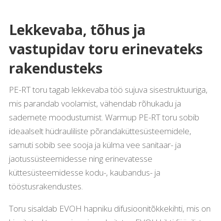
Lekkevaba, tõhus ja
vastupidav toru erinevateks
rakendusteks
PE-RT toru tagab lekkevaba töö sujuva sisestruktuuriga,
mis parandab voolamist, vähendab rõhukadu ja
sademete moodustumist. Warmup PE-RT toru sobib
ideaalselt hüdrauliliste põrandaküttesüsteemidele,
samuti sobib see sooja ja külma vee sanitaar- ja
jaotussüsteemidesse ning erinevatesse
küttesüsteemidesse kodu-, kaubandus- ja
tööstusrakendustes.
Toru sisaldab EVOH hapniku difusioonitõkkekihti, mis on