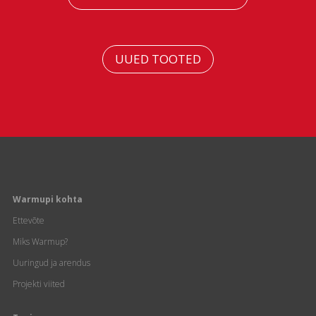
UUED TOOTED
Warmupi kohta
Ettevõte
Miks Warmup?
Uuringud ja arendus
Projekti viited