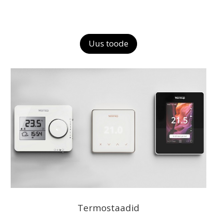
Warmup juhtimiskeskus
Uus toode
Termostaadid