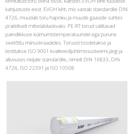
kinnitatud toru seina sisse, kaitstes EVOH kihti füüsiliste
kahjustuste eest. EVOH kiht, mis vastab standardile DIN
4726, muudab toru hapniku ja muude gaaside suhtes
praktiliselt mitteläbilaskvaks. PE-RT torud säilitavad
paindlikkuse külmumistemperatuuridel ega purune
seetõttu miinuskraadides. Torusid toodetakse ja
testitakse ISO 9001 kvaliteedijuhtimissüsteemi järgi ja
alluvuses neljale standardile, nimelt DIN 16833, DIN
4726, ISO 22391 ja ISO 10508.