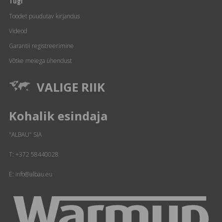
Tugi
Toodet puudutav kirjandus
Videod
Garantii registreerimine
Võtke meiega ühendust
VALIGE RIIK
Kohalik esindaja
"ALBAU" SIA
T:
+372 58440028
E: info@albau.eu