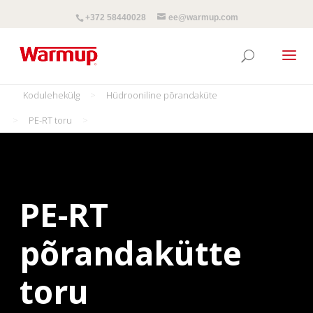
+372 58440028
ee@warmup.com
Kodulehekülg
>
Hüdrooniline põrandaküte
>
PE-RT toru
>
PE-RT
põrandakütte
toru