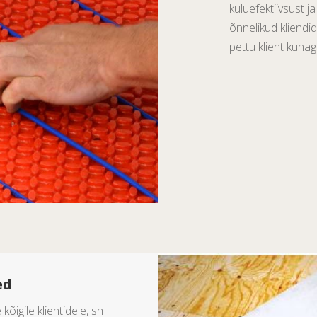
kuluefektiivsust j
õnnelikud kliendi
pettu klient kunag
ed
õigile klientidele, sh