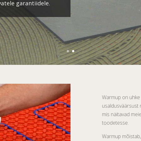
atele garantiidele.
Warmup on uhke t
usaldusväärsust n
mis näitavad mei
toodetesse.
Warmup mõistab, k