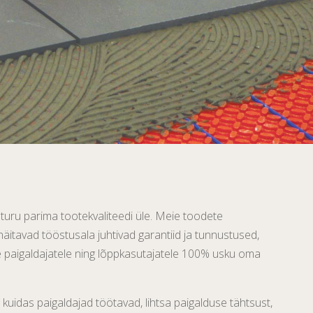
uru parima tootekvaliteedi üle. Meie toodete
äitavad tööstusala juhtivad garantiid ja tunnustused,
e paigaldajatele ning lõppkasutajatele 100% usku oma
uidas paigaldajad töötavad, lihtsa paigalduse tähtsust,