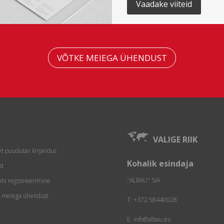
Vaadake viiteid
VÕTKE MEIEGA ÜHENDUST
VALIGE RIIK
t puudutav kirjandus
Kohalik esindaja
od
"ALBAU" SIA
tii registreerimine
e meiega ühendust
T:
+372 58440028
E: info@albau.eu