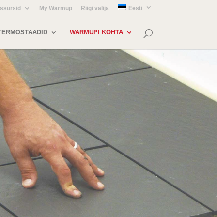
essursid
My Warmup
Riigi valija
Eesti
TERMOSTAADID
WARMUPI KOHTA