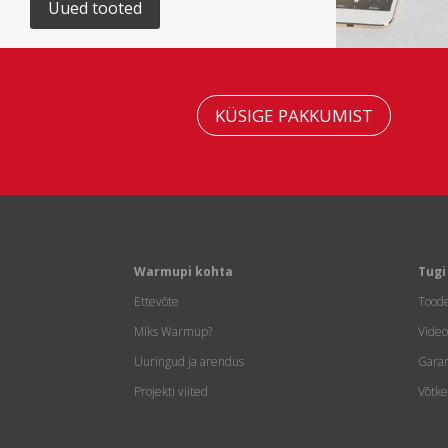
Uued tooted
KÜSIGE PAKKUMIST
Warmupi kohta
Tugi
Ettevõte
Toode
Miks Warmup?
Vide
Uuringud ja arendus
Garan
Projekti viited
Võtk