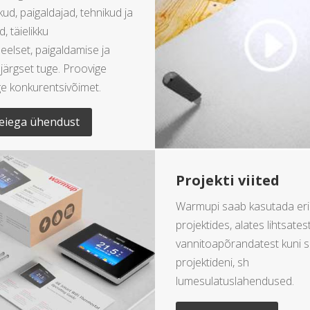
d, paigaldajad, tehnikud ja
, täielikku
eelset, paigaldamise ja
järgset tuge. Proovige
ge konkurentsivõimet.
eiega ühendust
Projekti viited
Warmupi saab kasutada er
projektides, alates lihtsates
vannitoapõrandatest kuni s
projektideni, sh
lumesulatuslahendused.