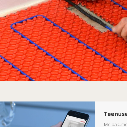
Teenus
Me pakume k