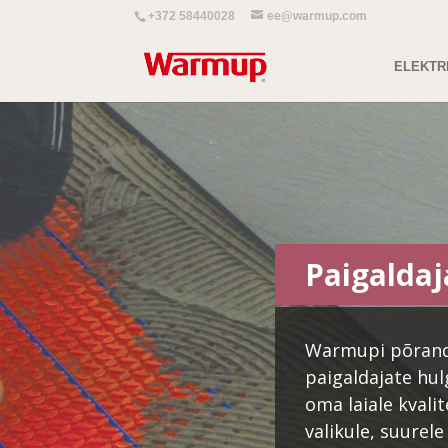
+372 58440028
ee@warmup.com
ELEKTR
Paigaldaj
Warmupi põrand
paigaldajate hu
oma laiale kvali
valikule, suurel