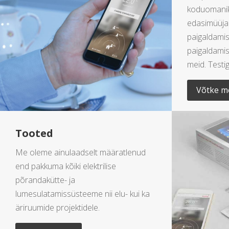
koduomaniku
edasimüüjad
paigaldamis
paigaldamis
meid. Testi
Võtke m
Tooted
Me oleme ainulaadselt määratlenud
end pakkuma kõiki elektrilise
põrandakütte- ja
lumesulatamissüsteeme nii elu- kui ka
äriruumide projektidele.