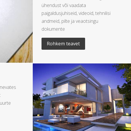
ühendust või vaadata
paigaldusjuhiseid, videoid, tehnilisi
andmeid, pilte ja veaotsingu
dokumente
Rohkem teavet
inevates
t
uurte