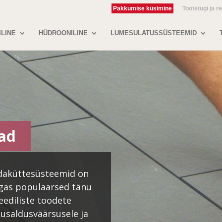
Pakkumise küsimine
Tootetugi ja r
ILINE
HÜDROONILINE
LUMESULATUSSÜSTEEMID
ad
aküttesüsteemid on
lgas populaarsed tänu
teediliste toodete
e usaldusväärsusele ja