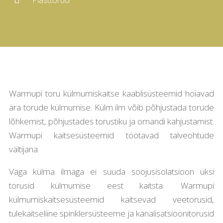
Warmupi toru külmumiskaitse kaablisüsteemid hoiavad
ära torude külmumise. Külm ilm võib põhjustada torude
lõhkemist, põhjustades torustiku ja omandi kahjustamist.
Warmupi kaitsesüsteemid töötavad talveohtude
vältijana.
Väga külma ilmaga ei suuda soojusisolatsioon üksi
torusid külmumise eest kaitsta. Warmupi
külmumiskaitsesüsteemid kaitsevad veetorusid,
tulekaitseliine spinklersüsteeme ja kanalisatsioonitorusid