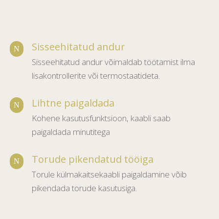
Sisseehitatud andur
N
Sisseehitatud andur võimaldab töötamist ilma
lisakontrollerite või termostaatideta.
Lihtne paigaldada
N
Kohene kasutusfunktsioon, kaabli saab
paigaldada minutitega
Torude pikendatud tööiga
N
Torule külmakaitsekaabli paigaldamine võib
pikendada torude kasutusiga.