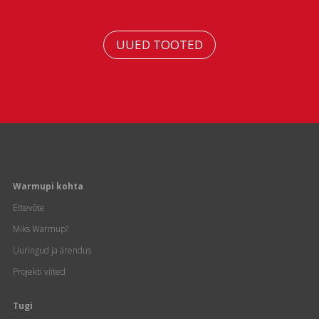
UUED TOOTED
Warmupi kohta
Ettevõte
Miks Warmup?
Uuringud ja arendus
Projekti viited
Tugi