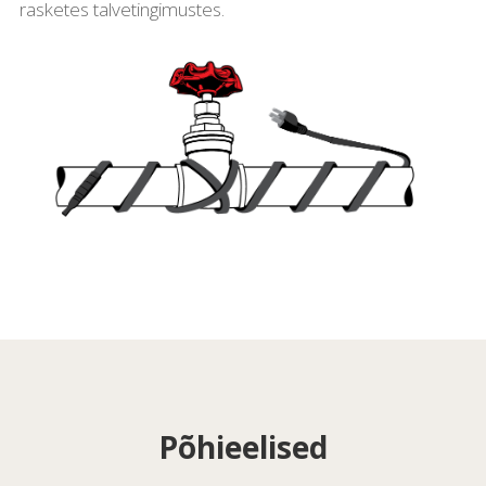
rasketes talvetingimustes.
Põhieelised