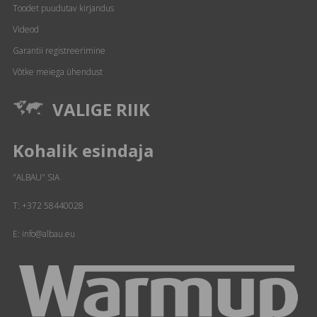
Toodet puudutav kirjandus
Videod
Garantii registreerimine
Võtke meiega ühendust
VALIGE RIIK
Kohalik esindaja
"ALBAU" SIA
T:
+372 58440028
E: info@albau.eu