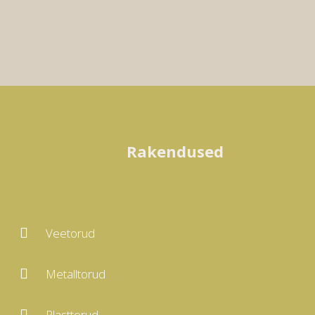
Rakendused

Veetorud

Metalltorud

Plasttorud