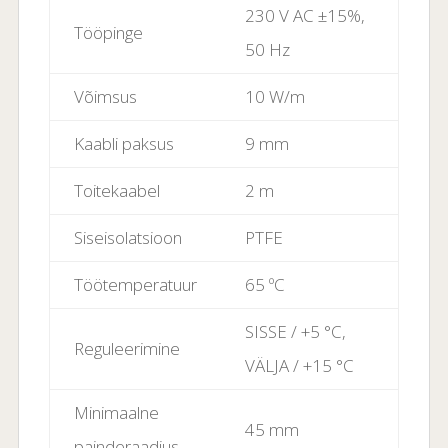
230 V AC ±15%,
Tööpinge
50 Hz
Võimsus
10 W/m
Kaabli paksus
9 mm
Toitekaabel
2 m
Siseisolatsioon
PTFE
Töötemperatuur
65 ºC
SISSE / +5 °C,
Reguleerimine
VÄLJA / +15 °C
Minimaalne
45 mm
painderaadius