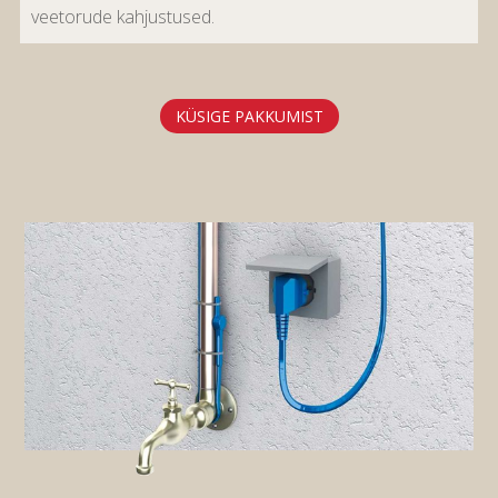
veetorude kahjustused.
KÜSIGE PAKKUMIST