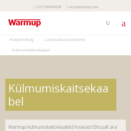
+372 58440028
ee@warmup.com
Kodulehekülg
>
Lumesulatussüsteemid
>
Külmumiskaitsekaabel
>
Külmumiskaitsekaa
bel
Warmupi külmumiskaitsekaablid hoiavad tõhusalt ära