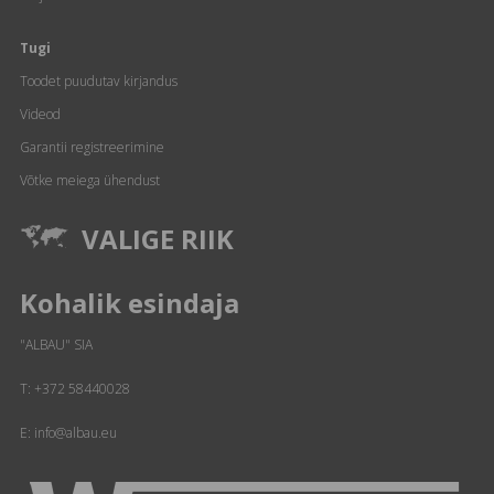
Tugi
Toodet puudutav kirjandus
Videod
Garantii registreerimine
Võtke meiega ühendust
VALIGE RIIK
Kohalik esindaja
"ALBAU" SIA
T:
+372 58440028
E: info@albau.eu