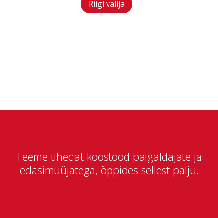
Riigi valija
Teeme tihedat koostööd paigaldajate ja
edasimüüjatega, õppides sellest palju.