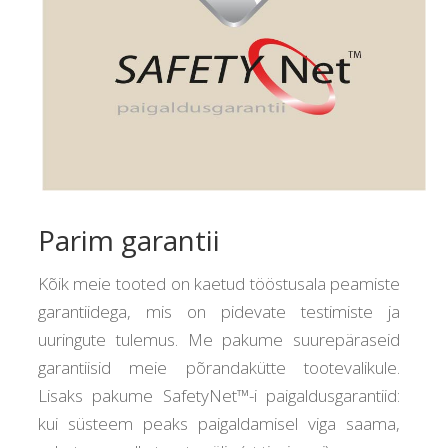
Parim garantii
Kõik meie tooted on kaetud tööstusala peamiste
garantiidega, mis on pidevate testimiste ja
uuringute tulemus. Me pakume suurepäraseid
garantiisid meie põrandakütte tootevalikule.
Lisaks pakume SafetyNet™-i paigaldusgarantiid:
kui süsteem peaks paigaldamisel viga saama,