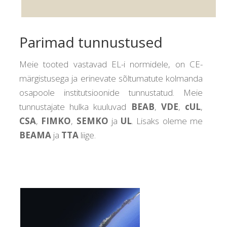
Parimad tunnustused
Meie tooted vastavad EL-i normidele, on CE-
märgistusega ja erinevate sõltumatute kolmanda
osapoole institutsioonide tunnustatud. Meie
tunnustajate hulka kuuluvad
BEAB
,
VDE
,
cUL
,
CSA
,
FIMKO
,
SEMKO
ja
UL
. Lisaks oleme me
BEAMA
ja
TTA
liige.