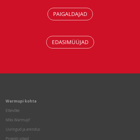
PAIGALDAJAD
EDASIMÜÜJAD
Warmupi kohta
Ettevõte
Miks Warmup?
Uuringud ja arendus
Projekti viited