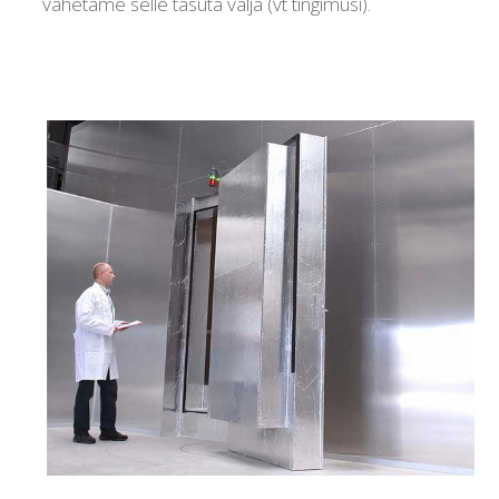
vahetame selle tasuta välja (vt tingimusi).