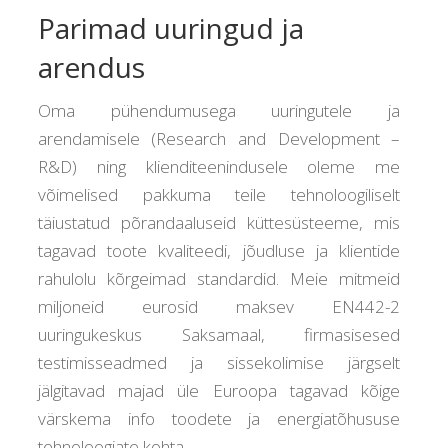
Parimad uuringud ja
arendus
Oma pühendumusega uuringutele ja
arendamisele (Research and Development –
R&D) ning klienditeenindusele oleme me
võimelised pakkuma teile tehnoloogiliselt
täiustatud põrandaaluseid küttesüsteeme, mis
tagavad toote kvaliteedi, jõudluse ja klientide
rahulolu kõrgeimad standardid. Meie mitmeid
miljoneid eurosid maksev EN442-2
uuringukeskus Saksamaal, firmasisesed
testimisseadmed ja sissekolimise järgselt
jälgitavad majad üle Euroopa tagavad kõige
värskema info toodete ja energiatõhususe
tehnoloogiate kohta.