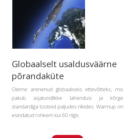
Globaalselt usaldusväärne
põrandaküte
Oleme arenenud globaalseks ettevõtteks, mis
pakub asjatundlikke lahendusi ja kõrge
standardiga tooteid paljudes riikides. Warmup on
esindatud rohkem kui 60 riigis.