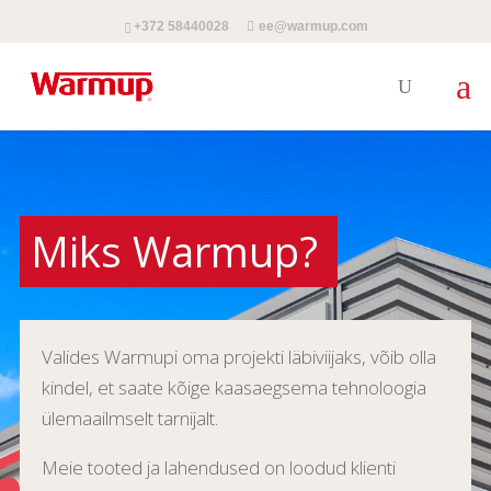
+372 58440028
ee@warmup.com
Miks Warmup?
Valides Warmupi oma projekti läbiviijaks, võib olla
kindel, et saate kõige kaasaegsema tehnoloogia
ülemaailmselt tarnijalt.
Meie tooted ja lahendused on loodud klienti