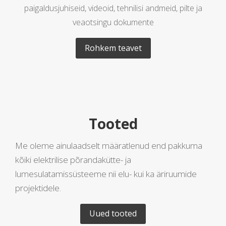
paigaldusjuhiseid, videoid, tehnilisi andmeid, pilte ja
veaotsingu dokumente
Rohkem teavet
Tooted
Me oleme ainulaadselt määratlenud end pakkuma
kõiki elektrilise põrandakütte- ja
lumesulatamissüsteeme nii elu- kui ka äriruumide
projektidele.
Uued tooted