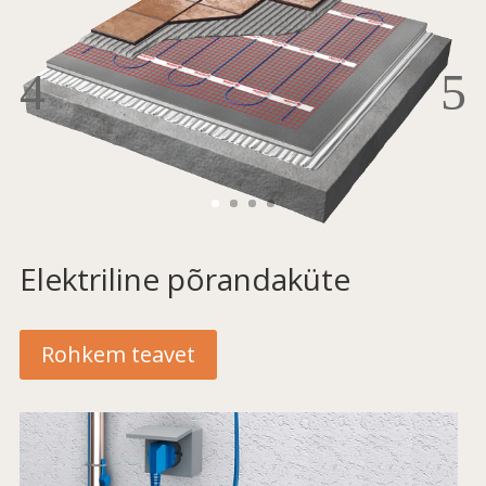
Elektriline põrandaküte
Rohkem teavet