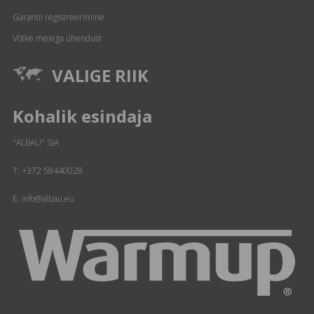
Garantii registreerimine
Võtke meiega ühendust
VALIGE RIIK
Kohalik esindaja
"ALBAU" SIA
T:
+372 58440028
E: info@albau.eu