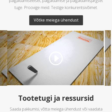
paigaldamiseelset, paigaldamise ja paigaldamisjärgset
tuge. Proovige meid. Testige konkurentsivõimet.
Võtke meiega ühendust
Tootetugi ja ressursid
Saada pakkumisi, võtta meiega ühendust või vaadata