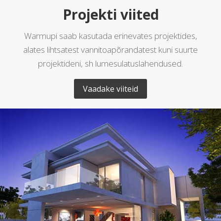
Projekti viited
Warmupi saab kasutada erinevates projektides,
alates lihtsatest vannitoapõrandatest kuni suurte
projektideni, sh lumesulatuslahendused.
Vaadake viiteid