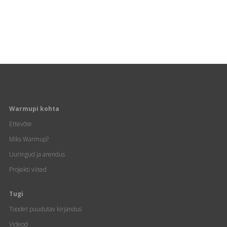
Warmupi kohta
Ettevõte
Miks Warmup?
Uuringud ja arendus
Projekti viited
Tugi
Toodet puudutav kirjandus
Videod