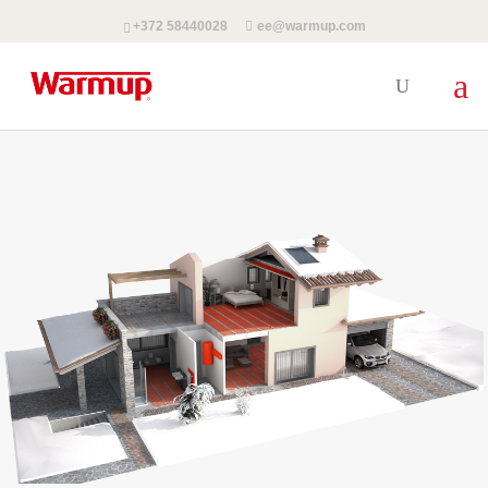
+372 58440028
ee@warmup.com