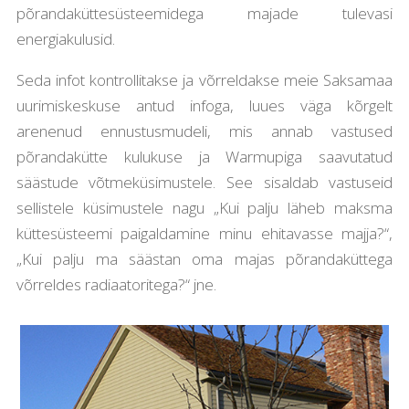
põrandaküttesüsteemidega majade tulevasi
energiakulusid.
Seda infot kontrollitakse ja võrreldakse meie Saksamaa
uurimiskeskuse antud infoga, luues väga kõrgelt
arenenud ennustusmudeli, mis annab vastused
põrandakütte kulukuse ja Warmupiga saavutatud
säästude võtmeküsimustele. See sisaldab vastuseid
sellistele küsimustele nagu „Kui palju läheb maksma
küttesüsteemi paigaldamine minu ehitavasse majja?“,
„Kui palju ma säästan oma majas põrandaküttega
võrreldes radiaatoritega?“ jne.