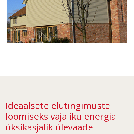
Ideaalsete elutingimuste
loomiseks vajaliku energia
üksikasjalik ülevaade