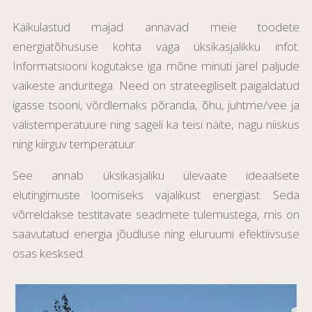
Käikulastud majad annavad meie toodete
energiatõhususe kohta väga üksikasjalikku infot.
Informatsiooni kogutakse iga mõne minuti järel paljude
väikeste anduritega. Need on strateegiliselt paigaldatud
igasse tsooni, võrdlemaks põranda, õhu, juhtme/vee ja
välistemperatuure ning sageli ka teisi näite, nagu niiskus
ning kiirguv temperatuur.
See annab üksikasjaliku ülevaate ideaalsete
elutingimuste loomiseks vajalikust energiast. Seda
võrreldakse testitavate seadmete tulemustega, mis on
saavutatud energia jõudluse ning eluruumi efektiivsuse
osas kesksed.