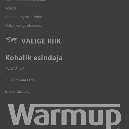
Videod
Garantii registreerimine
Võtke meiega ühendust
VALIGE RIIK
Kohalik esindaja
"ALBAU" SIA
T:
+372 58440028
E: info@albau.eu