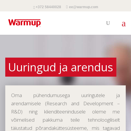
+372 58440028
ee@warmup.com
Uuringud ja arendus
Oma pühendumusega uuringutele ja
arendamisele (Research and Development –
R&D) ning klienditeenindusele oleme me
võimelised pakkuma teile tehnoloogiliselt
täiustatud põrandaküttesüsteeme, mis tagavad