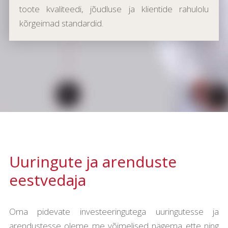
toote kvaliteedi, jõudluse ja klientide rahulolu
kõrgeimad standardid.
Uuringute ja arenduste
eestvedaja
Oma pidevate investeeringutega uuringutesse ja
arendustesse oleme me võimelised nägema ette ning