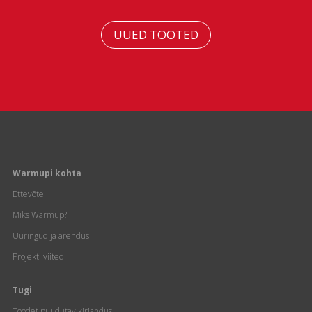
UUED TOOTED
Warmupi kohta
Ettevõte
Miks Warmup?
Uuringud ja arendus
Projekti viited
Tugi
Toodet puudutav kirjandus