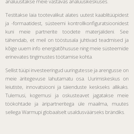
analüüsitakse meie vastavas analüüsikeskuses.
Testitakse laia tootevalikut alates uutest kaablitüüpidest
ja -formaatidest, süsteemi kontrollkonfiguratsioonidest
kuni meie partnerite toodete materjalideni. See
tähendab, et meil on tööstusala juhtivad teadmised ja
kõige uuem info energiatõhususe ning meie süsteemide
erinevates tingimustes töötamise kohta.
Sellist tüüpi investeeringud uuringutesse ja arengusse on
meie äritegevuse lahutamatu osa. Uurimiskeskus on
leiutiste, innovatsiooni ja täienduste keskseks allikaks.
Tulemusi, kogemusi ja oskusteavet jagatakse meie
töökohtade ja äripartneritega üle maailma, muutes
sellega Warmupi globaalselt usaldusväärseks brändiks.