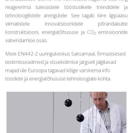
reageerima tulevastele tööstuslikele trendidele ja
tehnoloogilistele arengutele. See tagab kiire ligipääsu
viimatistele innovatsioonidele põrandakütte
konstruktsiooni, energiatõhususe ja CO₂ emissioonide
vähendamise osas.
Meie EN442-2 uuringukeskus Saksamaal, firmasisesed
testimisseadmed ja sissekolimise järgselt jälgitavad
majad üle Euroopa tagavad kõige värskema info
toodete ja energiatõhususe tehnoloogiate kohta.