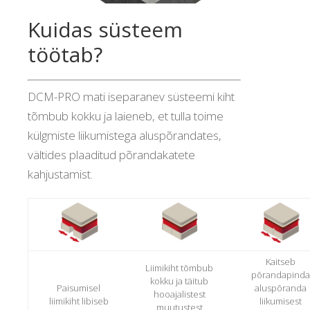
Kuidas süsteem
töötab?
DCM-PRO mati iseparanev süsteemi kiht
tõmbub kokku ja laieneb, et tulla toime
külgmiste liikumistega aluspõrandates,
vältides plaaditud põrandakatete
kahjustamist.
Kaitseb
Liimikiht tõmbub
põrandapinda
kokku ja täitub
Paisumisel
aluspõranda
hooajalistest
liimikiht libiseb
liikumisest
muutustest