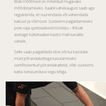
Mati mõõtmed on mõeldud mugavaks
mõõdistamiseks. Kaabli vahekaugust saab aga
reguleerida, et suurendada või vähendada
katvust ja võimsust. Süsteemi paigaldamiseks
pole vaja spetsiaalseid tööriistu – lihtsalt
asetage küttekaabel käsitsi mati kanalite
vahele.
Selle saab paigaldada otse või kui kasutate
muid põrandaküttega kasutamiseks
sertifitseeritud põrandakatteid, võib süsteemi
katta isetasanduva segu kihiga.