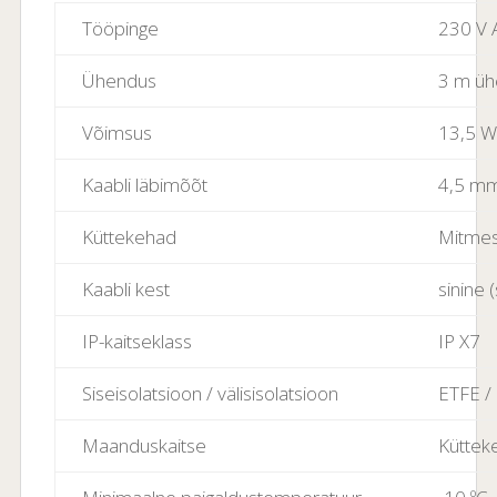
Tööpinge
230 V 
Ühendus
3 m üh
Võimsus
13,5 W
Kaabli läbimõõt
4,5 mm
Küttekehad
Mitmes
Kaabli kest
sinine 
IP-kaitseklass
IP X7
Siseisolatsioon / välisisolatsioon
ETFE /
Maanduskaitse
Küttek