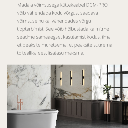
Madala võimsusega küttekaabel DCM-PRO
võib vähendada kodu võrgust saadava
võimsuse hulka, vähendades võrgu
tipptarbimist. See võib hõlbustada ka mitme
seadme samaaegset kasutamist kodus, ilma
et peaksite muretsema, et peaksite suurema
toiteallika eest lisatasu maksma.