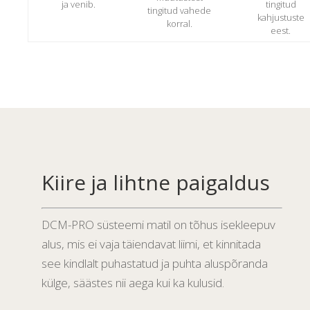
ja venib.
tingitud
tingitud vahede
kahjustuste
korral.
eest.
Kiire ja lihtne paigaldus
DCM-PRO süsteemi matil on tõhus isekleepuv
alus, mis ei vaja täiendavat liimi, et kinnitada
see kindlalt puhastatud ja puhta aluspõranda
külge, säästes nii aega kui ka kulusid.