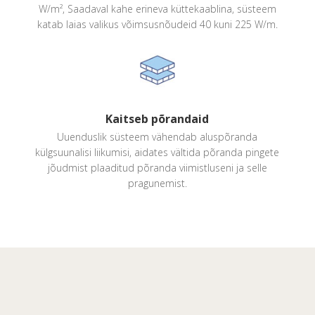
W/m², Saadaval kahe erineva küttekaablina, süsteem
katab laias valikus võimsusnõudeid 40 kuni 225 W/m.
Kaitseb põrandaid
Uuenduslik süsteem vähendab aluspõranda
külgsuunalisi liikumisi, aidates vältida põranda pingete
jõudmist plaaditud põranda viimistluseni ja selle
pragunemist.