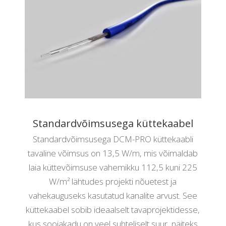
Standardvõimsusega küttekaabel
Standardvõimsusega DCM-PRO küttekaabli
tavaline võimsus on 13,5 W/m, mis võimaldab
laia küttevõimsuse vahemikku 112,5 kuni 225
W/m
lähtudes projekti nõuetest ja
²
vahekauguseks kasutatud kanalite arvust. See
küttekaabel sobib ideaalselt tavaprojektidesse,
kus soojakadu on veel suhteliselt suur, näiteks