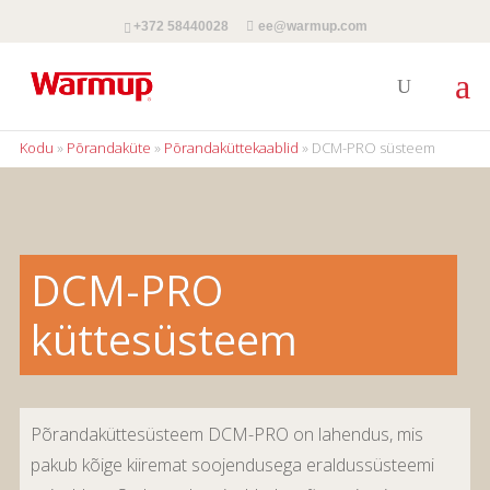
+372 58440028
ee@warmup.com
Kodu
»
Põrandaküte
»
Põrandaküttekaablid
»
DCM-PRO süsteem
DCM-PRO
küttesüsteem
Põrandaküttesüsteem DCM-PRO on lahendus, mis
pakub kõige kiiremat soojendusega eraldussüsteemi