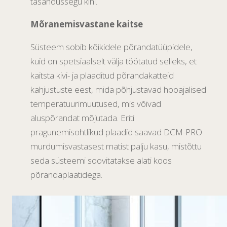
tasandussegu kihi.
Mõranemisvastane kaitse
Süsteem sobib kõikidele põrandatüüpidele,
kuid on spetsiaalselt välja töötatud selleks, et
kaitsta kivi- ja plaaditud põrandakatteid
kahjustuste eest, mida põhjustavad hooajalised
temperatuurimuutused, mis võivad
aluspõrandat mõjutada. Eriti
pragunemisohtlikud plaadid saavad DCM-PRO
murdumisvastasest matist palju kasu, mistõttu
seda süsteemi soovitatakse alati koos
põrandaplaatidega.