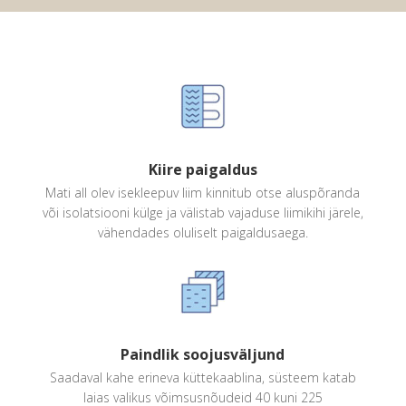
Kiire paigaldus
Mati all olev isekleepuv liim kinnitub otse aluspõranda
või isolatsiooni külge ja välistab vajaduse liimikihi järele,
vähendades oluliselt paigaldusaega.
Paindlik soojusväljund
Saadaval kahe erineva küttekaablina, süsteem katab
laias valikus võimsusnõudeid 40 kuni 225