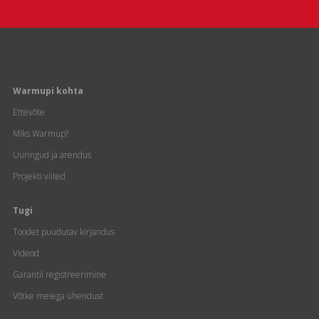
Warmupi kohta
Ettevõte
Miks Warmup?
Uuringud ja arendus
Projekti viited
Tugi
Toodet puudutav kirjandus
Videod
Garantii registreerimine
Võtke meiega ühendust