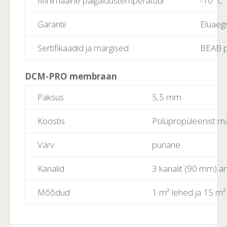
Minimaalne paigaldustemperatuur
-10 ºC
Garantii
Eluaegn
Sertifikaadid ja märgised
BEAB p
DCM-PRO membraan
Paksus
5,5 mm
Koostis
Polüpropüleenist ma
Värv
punane
Kanalid
3 kanalit (90 mm) 
Mõõdud
1 m² lehed ja 15 m² 