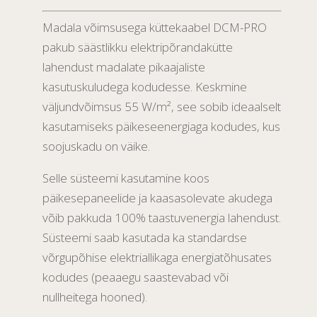
Madala võimsusega küttekaabel DCM-PRO
pakub säästlikku elektripõrandakütte
lahendust madalate pikaajaliste
kasutuskuludega kodudesse. Keskmine
väljundvõimsus 55 W/m², see sobib ideaalselt
kasutamiseks päikeseenergiaga kodudes, kus
soojuskadu on väike.
Selle süsteemi kasutamine koos
päikesepaneelide ja kaasasolevate akudega
võib pakkuda 100% taastuvenergia lahendust.
Süsteemi saab kasutada ka standardse
võrgupõhise elektriallikaga energiatõhusates
kodudes (peaaegu saastevabad või
nullheitega hooned).