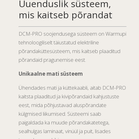
Uuenduslik süsteem,
mis kaitseb põrandat
DCM-PRO soojendusega süsteem on Warmupi
tehnoloogiliselt täiustatud elektriline
põrandaküttesüsteem, mis kaitseb plaaditud
põrandaid pragunemise eest.
Unikaalne mati süsteem
Ühendades mati ja küttekaabli, aitab DCM-PRO
kaitsta plaaditud ja kivipõrandaid kahjustuste
eest, mida põhjustavad aluspõrandate
külgmised liikumised. Süsteemi saab
paigaldada ka muude põrandakatetega,
sealhulgas laminaat, vinüül ja puit, lisades