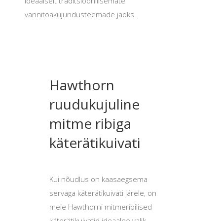
ideaalselt traditsioonilisemate
vannitoakujundusteemade jaoks.
Hawthorn
ruudukujuline
mitme ribiga
käterätikuivati
Kui nõudlus on kaasaegsema
servaga käterätikuivati järele, on
meie Hawthorni mitmeribilised
käterätikuivatid ideaalne valik.