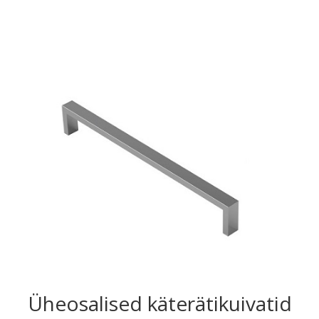
Üheosalised käterätikuivatid