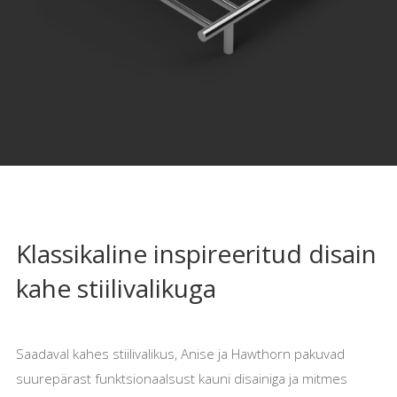
Klassikaline inspireeritud disain
kahe stiilivalikuga
Saadaval kahes stiilivalikus, Anise ja Hawthorn pakuvad
suurepärast funktsionaalsust kauni disainiga ja mitmes