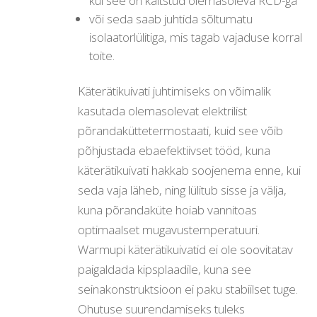
kui see on kaitstud olemasoleva RCD-ga
või seda saab juhtida sõltumatu
isolaatorlülitiga, mis tagab vajaduse korral
toite.
Käterätikuivati juhtimiseks on võimalik
kasutada olemasolevat elektrilist
põrandaküttetermostaati, kuid see võib
põhjustada ebaefektiivset tööd, kuna
käterätikuivati hakkab soojenema enne, kui
seda vaja läheb, ning lülitub sisse ja välja,
kuna põrandaküte hoiab vannitoas
optimaalset mugavustemperatuuri.
Warmupi käterätikuivatid ei ole soovitatav
paigaldada kipsplaadile, kuna see
seinakonstruktsioon ei paku stabiilset tuge.
Ohutuse suurendamiseks tuleks