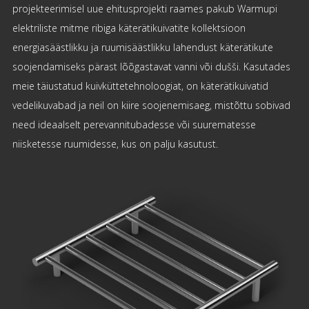
projekteerimisel uue ehitusprojekti raames pakub Warmupi
elektriliste mitme ribiga käterätikuivatite kollektsioon
energiasäästlikku ja ruumisäästlikku lahendust käterätikute
soojendamiseks pärast lõõgastavat vanni või dušši. Kasutades
meie täiustatud kuivküttetehnoloogiat, on käterätikuivatid
vedelikuvabad ja neil on kiire soojenemisaeg, mistõttu sobivad
need ideaalselt perevannitubadesse või suurematesse
niisketesse ruumidesse, kus on palju kasutust.