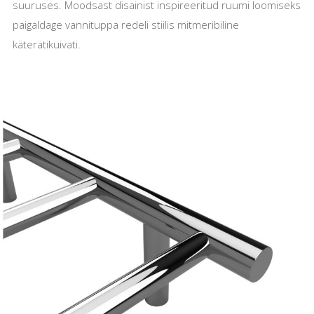
suuruses. Moodsast disainist inspireeritud ruumi loomiseks
paigaldage vannituppa redeli stiilis mitmeribiline
käterätikuivati.