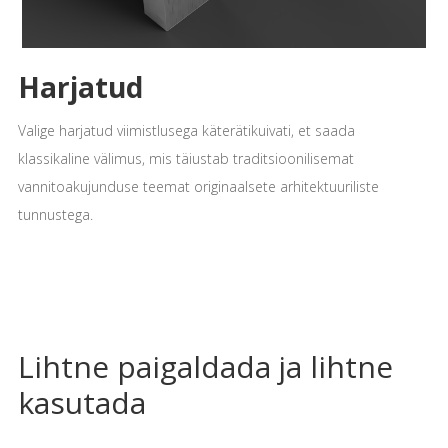
Harjatud
Valige harjatud viimistlusega käterätikuivati, et saada
klassikaline välimus, mis täiustab traditsioonilisemat
vannitoakujunduse teemat originaalsete arhitektuuriliste
tunnustega.
Lihtne paigaldada ja lihtne
kasutada