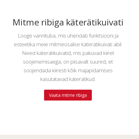
Mitme ribiga käterätikuivati
Looge vannituba, mis ühendab funktsiooni ja
esteetika meie mitmeosalise käterätikuivati abil.
Need käterätikuivatid, mis pakuvad kiiret
soojenemisaega, on piisavalt suured, et
soojendada kiiresti kõik majapidamises
kasutatavad käterätikud.
Vaata mitme ribiga