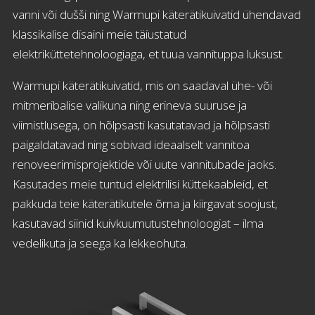
vanni või dušši ning Warmupi käterätikuivatid ühendavad
klassikalise disaini meie täiustatud
elektriküttetehnoloogiaga, et tuua vannituppa luksust.
Warmupi käterätikuivatid, mis on saadaval ühe- või
mitmeribalise valikuna ning erineva suuruse ja
viimistlusega, on hõlpsasti kasutatavad ja hõlpsasti
paigaldatavad ning sobivad ideaalselt vannitoa
renoveerimisprojektide või uute vannitubade jaoks.
Kasutades meie tuntud elektrilisi küttekaableid, et
pakkuda teie käterätikutele õrna ja kiirgavat soojust,
kasutavad siinid kuivkuumutustehnoloogiat – ilma
vedelikuta ja seega ka lekkeohuta.