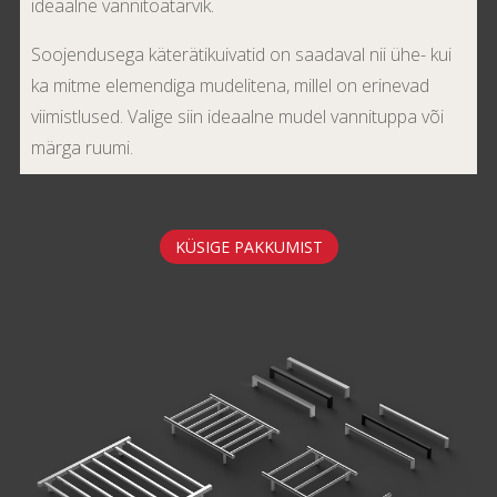
ideaalne vannitoatarvik.
Soojendusega käterätikuivatid on saadaval nii ühe- kui
ka mitme elemendiga mudelitena, millel on erinevad
viimistlused. Valige siin ideaalne mudel vannituppa või
märga ruumi.
KÜSIGE PAKKUMIST