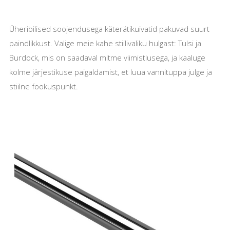
Üheribilised soojendusega käterätikuivatid pakuvad suurt
paindlikkust. Valige meie kahe stiilivaliku hulgast: Tulsi ja
Burdock, mis on saadaval mitme viimistlusega, ja kaaluge
kolme järjestikuse paigaldamist, et luua vannituppa julge ja
stiilne fookuspunkt.