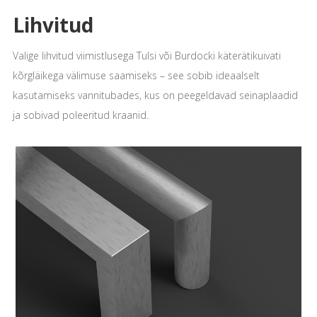
Lihvitud
Valige lihvitud viimistlusega Tulsi või Burdocki käterätikuivati
kõrgläikega välimuse saamiseks – see sobib ideaalselt
kasutamiseks vannitubades, kus on peegeldavad seinaplaadid
ja sobivad poleeritud kraanid.