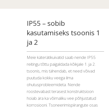
IP55 – sobib
kasutamiseks tsoonis 1
ja 2
Meie käterätikuivatid saab nende IP55
reitingu tõttu paigaldada kõikjale 1. ja 2.
tsoonis, mis tähendab, et need võivad
puutuda kokku veega ilma
ohutusprobleemideta. Nende
roostevabast terasest konstruktsioon
hoiab ära ka võimaliku vee põhjustatud
korrosiooni. Tsoneerimispiirangute osas