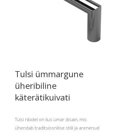
Tulsi ümmargune
üheribiline
käterätikuivati
Tulsi ribidel on ilus ümar disain, mis
ühendab traditsioonilise stiili ja arenenud