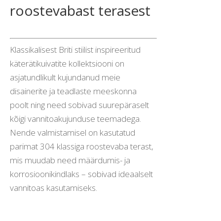
roostevabast terasest
Klassikalisest Briti stiilist inspireeritud
käterätikuivatite kollektsiooni on
asjatundlikult kujundanud meie
disainerite ja teadlaste meeskonna
poolt ning need sobivad suurepäraselt
kõigi vannitoakujunduse teemadega.
Nende valmistamisel on kasutatud
parimat 304 klassiga roostevaba terast,
mis muudab need määrdumis- ja
korrosioonikindlaks – sobivad ideaalselt
vannitoas kasutamiseks.