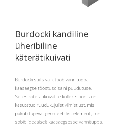
Burdocki kandiline
üheribiline
käterätikuivati
Burdocki stiilis valik toob vannituppa
kaasaegse tööstusdisaini puudutuse.
Selles käterätikuivatite kollektsioonis on
kasutatud ruudukujulist viimistlust, mis
pakub tugevat geomeetrilist elementi, mis
sobib ideaalselt kaasaegsesse vannituppa.