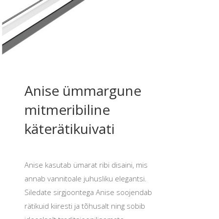
Anise ümmargune
mitmeribiline
käterätikuivati
Anise kasutab ümarat ribi disaini, mis
annab vannitoale juhusliku elegantsi.
Siledate sirgjoontega Anise soojendab
rätikuid kiiresti ja tõhusalt ning sobib