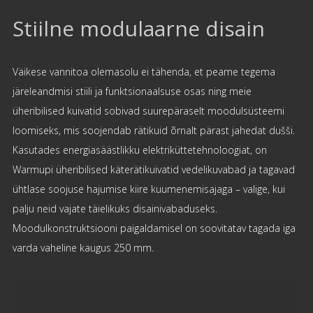
Stiilne modulaarne disain
Väikese vannitoa olemasolu ei tähenda, et peame tegema
järeleandmisi stiili ja funktsionaalsuse osas ning meie
üheribilised kuivatid sobivad suurepäraselt moodulsüsteemi
loomiseks, mis soojendab rätikuid õrnalt pärast jahedat dušši.
Kasutades energiasäästlikku elektriküttetehnoloogiat, on
Warmupi üheribilised käterätikuivatid vedelikuvabad ja tagavad
ühtlase soojuse hajumise kiire kuumenemisajaga – valige, kui
palju neid vajate täielikuks disainivabaduseks.
Moodulkonstruktsiooni paigaldamisel on soovitatav tagada iga
varda vaheline kaugus 250 mm.