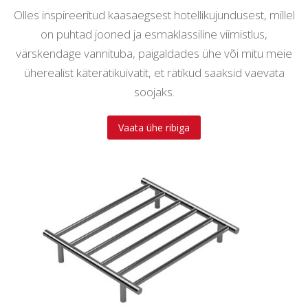
Olles inspireeritud kaasaegsest hotellikujundusest, millel
on puhtad jooned ja esmaklassiline viimistlus,
värskendage vannituba, paigaldades ühe või mitu meie
üherealist käterätikuivatit, et rätikud saaksid vaevata
soojaks.
Vaata ühe ribiga