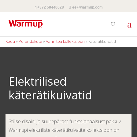
+372 58440028
ee@warmup.com
Kodu
»
Põrandaküte
»
Vannitoa kollektsioon
»
Käterätikuivatid
Elektrilised
käterätikuivatid
Stiilse disaini ja suurepärast funktsionaalsust pakkuv
Warmupi elektriliste käterätikuivatite kollektsioon on