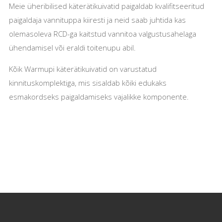
Meie üheribilised käterätikuivatid paigaldab kvalifitseeritud
paigaldaja vannituppa kiiresti ja neid saab juhtida kas
olemasoleva RCD-ga kaitstud vannitoa valgustusahelaga
ühendamisel või eraldi toitenupu abil.
Kõik Warmupi käterätikuivatid on varustatud
kinnituskomplektiga, mis sisaldab kõiki edukaks
esmakordseks paigaldamiseks vajalikke komponente.