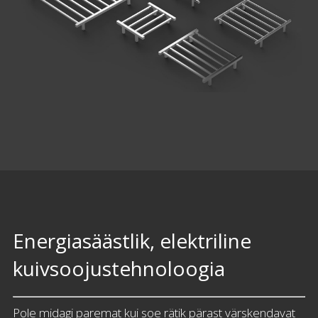
Energiasäästlik, elektriline
kuivsoojustehnoloogia
Pole midagi paremat kui soe rätik pärast värskendavat