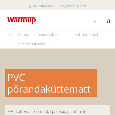
+372 58440028
ee@warmup.com
Kodulehekülg
>
Põrandaküte
>
Põrandaküttematid
>
PVC põrandaküttematt
>
PVC
põrandaküttematt
PVC-küttematt on madal ja sobib plaat- ning