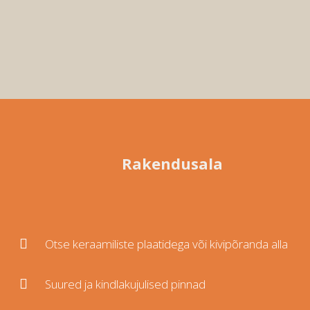
Rakendusala

Otse keraamiliste plaatidega või kivipõranda alla

Suured ja kindlakujulised pinnad