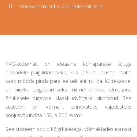

Renoveerimiseks või uutele ehitistele
PVC-küttematt on ideaalne korrapärase kujuga
pindadele paigaldamiseks, kus 0,5 m laiused matid
saab mööda pinda paralleelselt lahti rullida. Küttekaabel
on kiireks paigaldamiseks mitme erineva silmusena
õhukesele tugevale klaaskiudvõrgule kinnitatud. See
süsteem on võimalik erinevateks vajadusteks
soojusväljundiga 150 ja 200 W/m².
See süsteem sobib kõigi katetega, võimaldades esmast