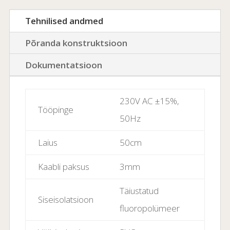
Tehnilised andmed
Põranda konstruktsioon
Dokumentatsioon
230V AC ±15%,
Tööpinge
50Hz
Laius
50cm
Kaabli paksus
3mm
Täiustatud
Siseisolatsioon
fluoropolümeer