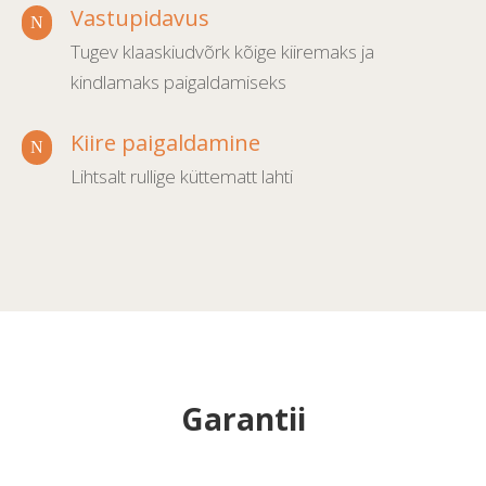
Vastupidavus
N
Tugev klaaskiudvõrk kõige kiiremaks ja
kindlamaks paigaldamiseks
Kiire paigaldamine
N
Lihtsalt rullige küttematt lahti
Garantii