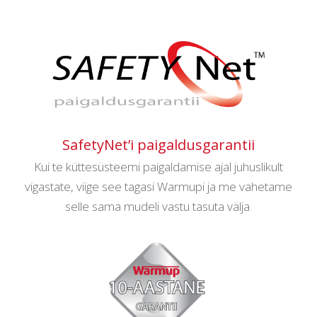
SafetyNet’i paigaldusgarantii
Kui te küttesüsteemi paigaldamise ajal juhuslikult
vigastate, viige see tagasi Warmupi ja me vahetame
selle sama mudeli vastu tasuta välja.