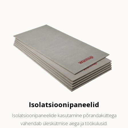
Isolatsioonipaneelid
Isolatsioonipaneelide kasutamine põrandaküttega
vähendab üleskütmise aega ja töökulusid.