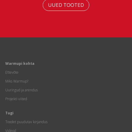
UUED TOOTED
Warmupi kohta
Ettevõte
Miks Warmup?
Uuringud ja arendus
Projekti viited
Tugi
Toodet puudutav kirjandus
Videod