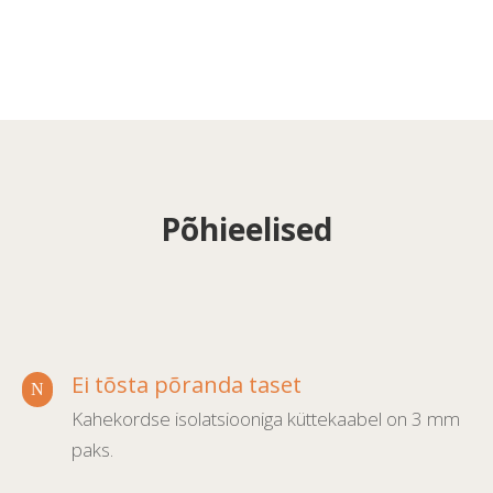
Põhieelised
Ei tõsta põranda taset
N
Kahekordse isolatsiooniga küttekaabel on 3 mm
paks.