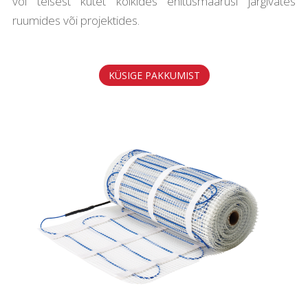
või teisest kütet kõikides ehitusmäärusi järgivates
ruumides või projektides.
KÜSIGE PAKKUMIST