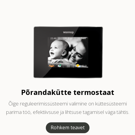
Põrandakütte termostaat
Õige reguleerimissüsteemi valimine on küttesüsteemi
parima töö, efektiivsuse ja lihtsuse tagamisel väga tähtis.
Rohkem teavet