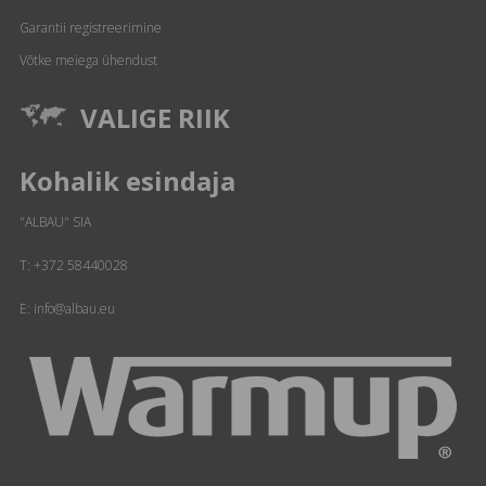
Garantii registreerimine
Võtke meiega ühendust
VALIGE RIIK
Kohalik esindaja
"ALBAU" SIA
T:
+372 58440028
E: info@albau.eu